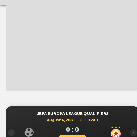
FA EUROPA LEAGUE QUALIFIERS
UEF
August 6, 2026 — 22:59 WIB
0 : 0
Previous
Ne