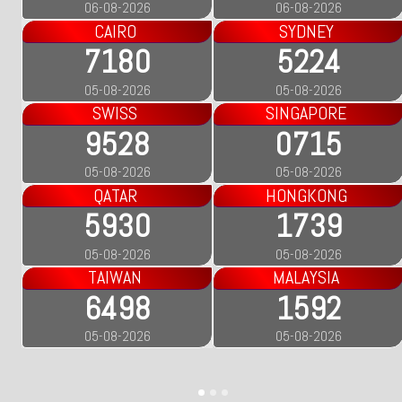
06-08-2026
06-08-2026
CAIRO
SYDNEY
7180
5224
05-08-2026
05-08-2026
SWISS
SINGAPORE
9528
0715
05-08-2026
05-08-2026
QATAR
HONGKONG
5930
1739
05-08-2026
05-08-2026
TAIWAN
MALAYSIA
6498
1592
05-08-2026
05-08-2026