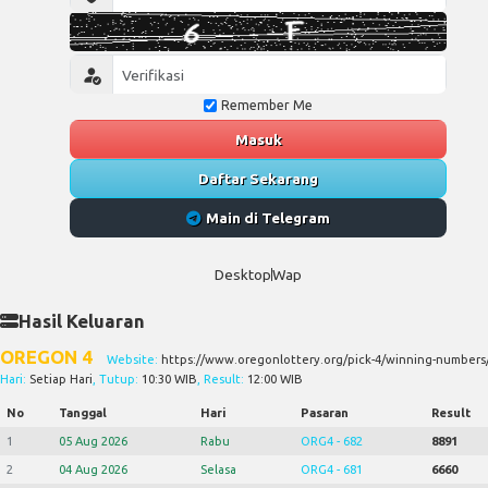
Remember Me
Masuk
Daftar Sekarang
Main di Telegram
Desktop
Wap
Hasil Keluaran
OREGON 4
Website:
https://www.oregonlottery.org/pick-4/winning-numbers
Hari:
Setiap Hari
, Tutup:
10:30 WIB
, Result:
12:00 WIB
No
Tanggal
Hari
Pasaran
Result
1
05 Aug 2026
Rabu
ORG4 - 682
8891
2
04 Aug 2026
Selasa
ORG4 - 681
6660